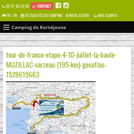
02 97 45 01 60
CONTACT
FR / EN
ACTUALITÉS DU CAMPING
NOUS SITUER
AVIS CLIENTS
Camping de Kernéjeune
tour-de-france-etape-4-10-juillet-la-baule-
MUZILLAC-sarzeau-(195-km)-geoatlas-
1528619663