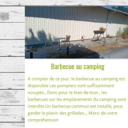
Barbecue au camping
A compter de ce jour: le barbecue au camping est
disponible Les pompiers sont suffisamment
occupés…Donc pour le bien de tous , les
barbecues sur les emplacements du camping sont
interdits.Un barbecue commun est installé, pour
garder le plaisir des grillades… Merci de votre
compréhension