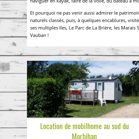
naviguer en kayak, faire de la voile, du bateau à mo
Et pourquoi ne pas venir aussi admirer le patrimoine
naturels classés, puis, à quelques encablures, vis
ses multiples Iles, Le Parc de La Brière, les Marais S
Vauban !
Location de mobilhome au sud du
Morbihan