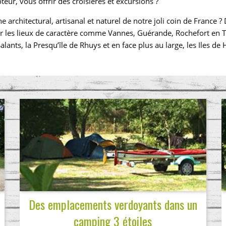
teur, vous offrir des croisières et excursions ?
 architectural, artisanal et naturel de notre joli coin de France 
iter les lieux de caractère comme Vannes, Guérande, Rochefort en
alants, la Presqu’île de Rhuys et en face plus au large, les Iles de 
Des emplacements verdoyants dans un
camping 3 étoiles