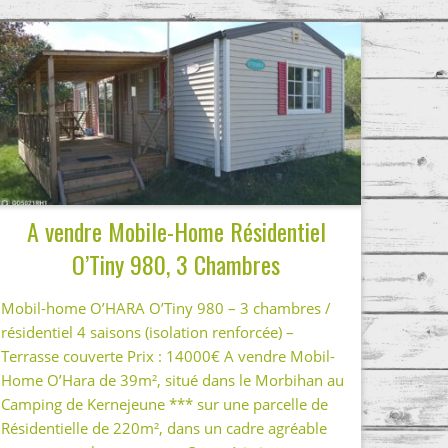
A vendre Mobile-Home Résidentiel
O’Tiny 980, 3 Chambres
Mobil-home O’HARA O’Tiny 980 – 3 chambres /
résidentiel 4 saisons (isolation renforcée) –
Terrasse couverte Prix : 14000€ A vendre Mobil-
Home O’Hara de 39m², situé dans le Morbihan au
Camping de Kernejeune *** sur une parcelle de
Résidentielle de 220m², dans un cadre agréable