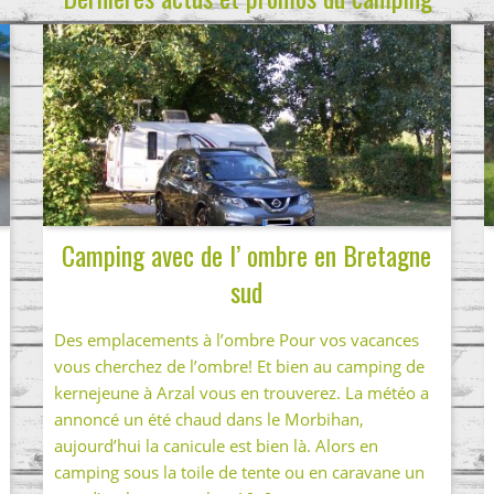
Camping avec de l’ ombre en Bretagne
sud
Des emplacements à l’ombre Pour vos vacances
vous cherchez de l’ombre! Et bien au camping de
kernejeune à Arzal vous en trouverez. La météo a
annoncé un été chaud dans le Morbihan,
aujourd’hui la canicule est bien là. Alors en
camping sous la toile de tente ou en caravane un