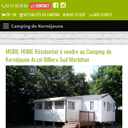
02 97 45 01 60
CONTACT
FR / EN
ACTUALITÉS DU CAMPING
NOUS SITUER
AVIS CLIENTS
Camping de Kernéjeune
MOBIL HOME Résidentiel à vendre au Camping de
Kernéjeune Arzal-Billiers-Sud Morbihan