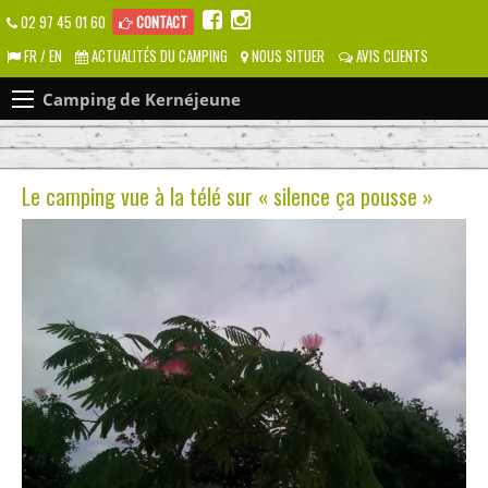
02 97 45 01 60
CONTACT
FR / EN
ACTUALITÉS DU CAMPING
NOUS SITUER
AVIS CLIENTS
Camping de Kernéjeune
Le camping vue à la télé sur « silence ça pousse »