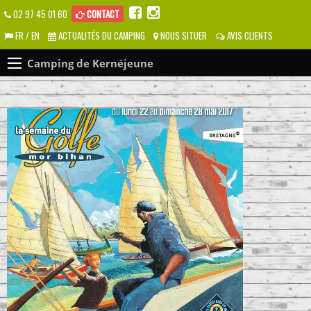
02 97 45 01 60
CONTACT
FR / EN
ACTUALITÉS DU CAMPING
NOUS SITUER
AVIS CLIENTS
Camping de Kernéjeune