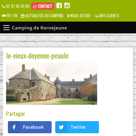
02 97 45 01 60
CONTACT
FR / EN
ACTUALITÉS DU CAMPING
NOUS SITUER
AVIS CLIENTS
Camping de Kernéjeune
le-vieux-doyenne-peaule
Partager
Facebook
Twitter