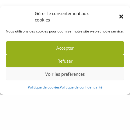
Gérer le consentement aux
cookies
Nous utilisons des cookies pour optimiser notre site web et notre service.
Accepter
Refuser
Voir les préférences
Politique de cookies
Politique de confidentialité
Accueil
Plan du site
Mentions légales
Politique de confidentialité
Partenaires
Contact
Crédits
Camping de Kernéjeune - 56190 Arzal - Morbihan Bretagne