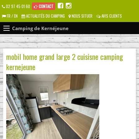
02 97 45 01 60
CONTACT
FR / EN
ACTUALITÉS DU CAMPING
NOUS SITUER
AVIS CLIENTS
Camping de Kernéjeune
mobil home grand large 2 cuisisne camping
kernejeune