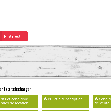
Pinterest
nts à télécharger
rifs et conditions
Bulletin d'inscription
Conditi
rales de location
de Vente