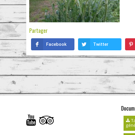
Partager
Facebook
Twitter
Docume
Ta
géné