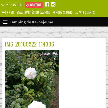
02 97 45 01 60
CONTACT
FR / EN
ACTUALITÉS DU CAMPING
NOUS SITUER
AVIS CLIENTS
Camping de Kernéjeune
IMG_20180522_114336