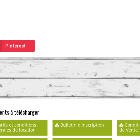
Pinterest
nts à télécharger
rifs et conditions
Bulletin d'inscription
Conditi
rales de location
de Vente