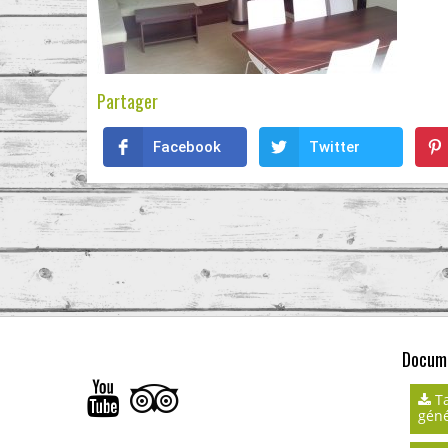
Partager
Facebook
Twitter
Docume
Ta
géné