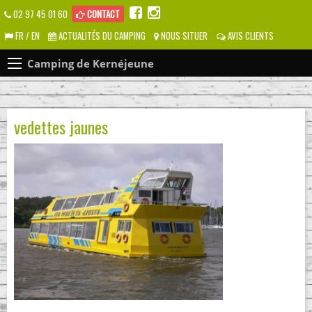
02 97 45 01 60
CONTACT
FR / EN
ACTUALITÉS DU CAMPING
NOUS SITUER
AVIS CLIENTS
Camping de Kernéjeune
vedettes jaunes