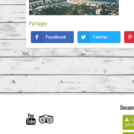
Partager
Facebook
Twitter
Docume
Ta
géné