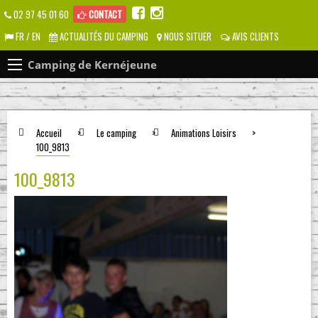
02 97 45 01 60
CONTACT
FR / EN
ACTUALITÉS DU CAMPING
NOUS SITUER
AVIS CLIENTS
Camping de Kernéjeune
Accueil
>
Le camping
>
Animations Loisirs
>
100_9813
100_9813