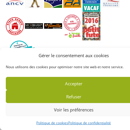
Gérer le consentement aux cookies
Nous utilisons des cookies pour optimiser notre site web et notre service.
Accueil
Plan du site
Mentions légales
Politique de confidentialité
Partenaires
Accepter
Contact
Crédits
Refuser
Camping de Kernéjeune - 56190 Arzal - Morbihan Bretagne
Voir les préférences
Politique de cookies
Politique de confidentialité