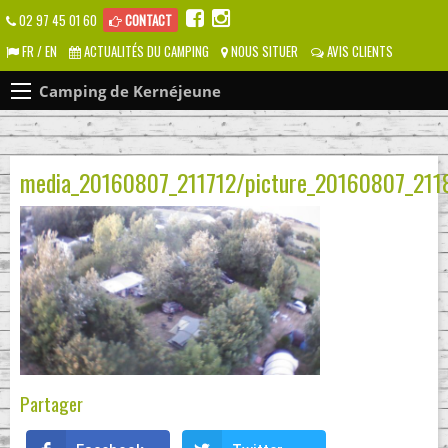
02 97 45 01 60
CONTACT
FR / EN
ACTUALITÉS DU CAMPING
NOUS SITUER
AVIS CLIENTS
Camping de Kernéjeune
media_20160807_211712/picture_20160807_211
Partager