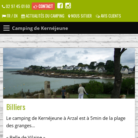
02 97 45 01 60
CONTACT
FR / EN
ACTUALITÉS DU CAMPING
NOUS SITUER
AVIS CLIENTS
Camping de Kernéjeune
Billiers
Le camping de Kernéjeune à Arzal est à 5min de la plage
des granges…
« Belle de Vilaine »