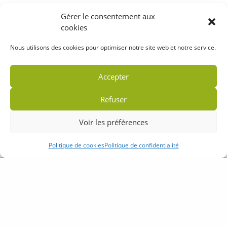
Gérer le consentement aux
cookies
Nous utilisons des cookies pour optimiser notre site web et notre service.
Accepter
Refuser
Voir les préférences
Politique de cookies
Politique de confidentialité
Accueil
Plan du site
Mentions légales
Politique de confidentialité
Partenaires
Contact
Crédits
Camping de Kernéjeune - 56190 Arzal - Morbihan Bretagne