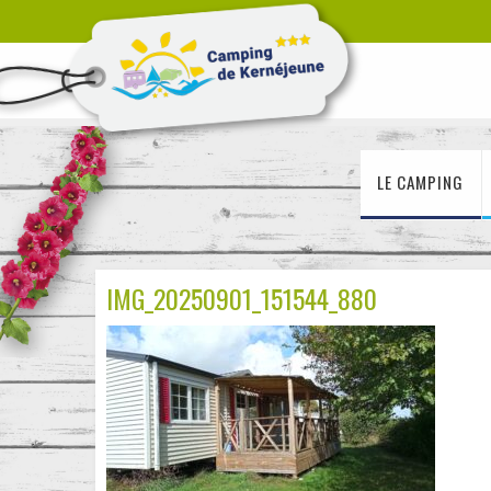
LE CAMPING
IMG_20250901_151544_880