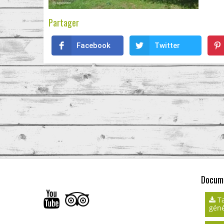
Partager
Facebook
Twitter
Docume
Ta
géné