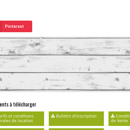
Pinterest
nts à télécharger
rifs et conditions
Bulletin d'inscription
Conditi
rales de location
de Vente