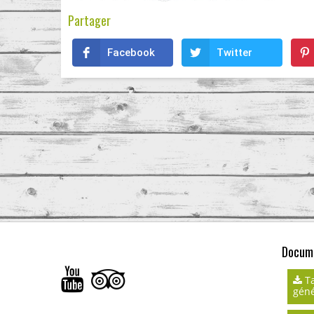
Partager
Facebook
Twitter
Docume
Ta
géné