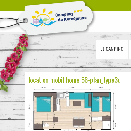
LE CAMPING
location mobil home 56-plan_type3d