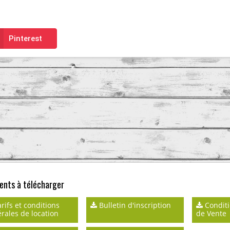
Pinterest
nts à télécharger
rifs et conditions
Bulletin d'inscription
Conditi
rales de location
de Vente