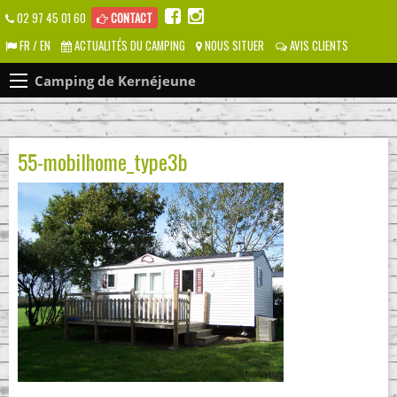
02 97 45 01 60
CONTACT
FR / EN
ACTUALITÉS DU CAMPING
NOUS SITUER
AVIS CLIENTS
Camping de Kernéjeune
55-mobilhome_type3b